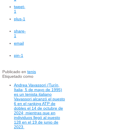
tweet
-
1
plus
-1
share
-
1
email
pin
-1
Publicado en
tenis
Etiquetado como
Andrea Vavassori (Turín,
Italia; 5 de mayo de 1995)
es un tenista italiano
Vavassori alcanzó el puesto
6 en el ranking ATP de
dobles el 14 de octubre de
2024; mientras que en
individuos llegó al puesto
128 en el 19 de junio de
2023 ​