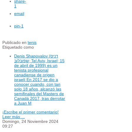
share
-
1
email
pin
-1
Publicado en
tenis
Etiquetado como
Denis Shapovalov (דניס
שפובלוב; Tel Aviv, Israel; 15
de abril de 1999) es un
tenista profesional
canadiense de origen
israelí En 2017 se dio a
conocer cuando, con tan
solo 18 años, alcanzó las
semifinales del Masters de
Canadá 2017, tras derrotar
a Juan M
¡Escribe el primer comentario!
Leer más ...
Domingo, 24 Noviembre 2024
09:27