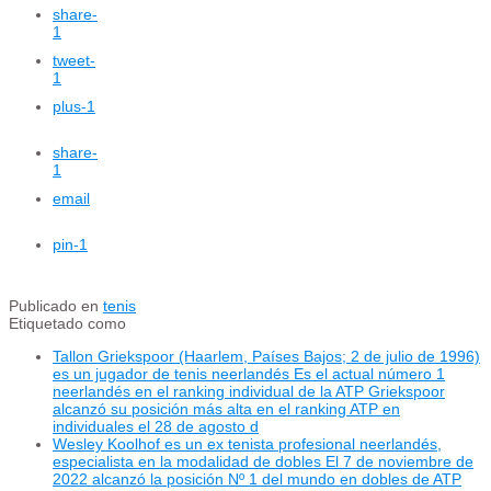
share
-
1
tweet
-
1
plus
-1
share
-
1
email
pin
-1
Publicado en
tenis
Etiquetado como
Tallon Griekspoor (Haarlem, Países Bajos; 2 de julio de 1996)
es un jugador de tenis neerlandés Es el actual número 1
neerlandés en el ranking individual de la ATP Griekspoor
alcanzó su posición más alta en el ranking ATP en
individuales el 28 de agosto d
Wesley Koolhof es un ex tenista profesional neerlandés,
especialista en la modalidad de dobles El 7 de noviembre de
2022 alcanzó la posición Nº 1 del mundo en dobles de ATP