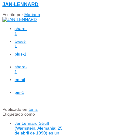
JAN-LENNARD
Escrito por
Mariano
share
-
1
tweet
-
1
plus
-1
share
-
1
email
pin
-1
Publicado en
tenis
Etiquetado como
JanLennard Struff
(Warnstein, Alemania; 25
de abril de 1990) es un