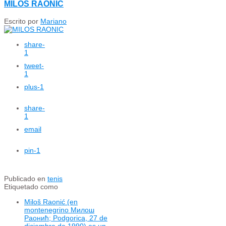
MILOS RAONIC
Escrito por
Mariano
share
-
1
tweet
-
1
plus
-1
share
-
1
email
pin
-1
Publicado en
tenis
Etiquetado como
Miloš Raonić (en
montenegrino Милош
Раонић; Podgorica, 27 de
diciembre de 1990) es un