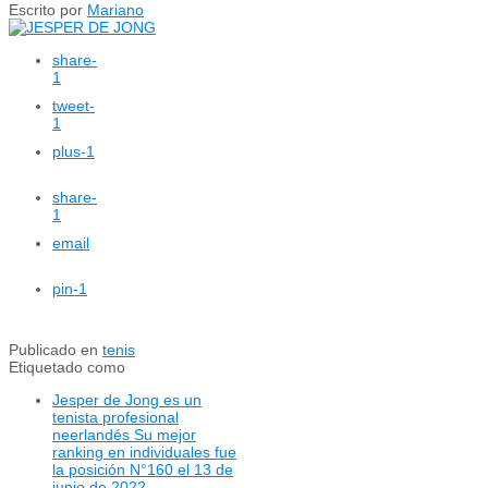
Escrito por
Mariano
share
-
1
tweet
-
1
plus
-1
share
-
1
email
pin
-1
Publicado en
tenis
Etiquetado como
Jesper de Jong es un
tenista profesional
neerlandés Su mejor
ranking en individuales fue
la posición N°160 el 13 de
junio de 2022