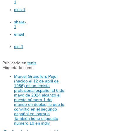
1
plus
-1
share
-
1
email
pin
-1
Publicado en
tenis
Etiquetado como
Marcel Granollers Pujol
(nacido el 12 de abril de
1986) es un tenista
profesional español El 6 de
mayo de 2024 alcanzó el
puesto número 1 del
mundo en dobles, lo que lo
convirtió en el segundo
español en lograrlo
También tiene el puesto
número 19 en indiv