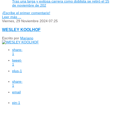
Tras una larga y exitosa carrera como doblista se retiró el 15
de noviembre de 202
¡Escribe el primer comentario!
Leer más ...
Viernes, 29 Noviembre 2024 07:25
WESLEY KOOLHOF
Escrito por
Mariano
share
-
1
tweet
-
1
plus
-1
share
-
1
email
pin
-1