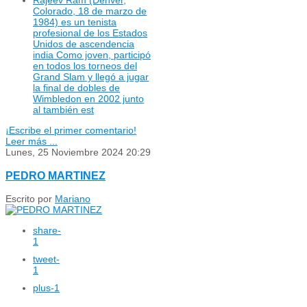
Rajeev Ram (Denver,
Colorado, 18 de marzo de
1984) es un tenista
profesional de los Estados
Unidos de ascendencia
india Como joven, participó
en todos los torneos del
Grand Slam y llegó a jugar
la final de dobles de
Wimbledon en 2002 junto
al también est
¡Escribe el primer comentario!
Leer más ...
Lunes, 25 Noviembre 2024 20:29
PEDRO MARTINEZ
Escrito por
Mariano
share
-
1
tweet
-
1
plus
-1