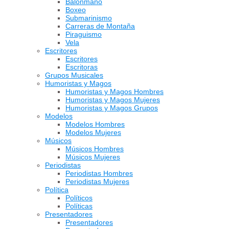
Balonmano
Boxeo
Submarinismo
Carreras de Montaña
Piraguismo
Vela
Escritores
Escritores
Escritoras
Grupos Musicales
Humoristas y Magos
Humoristas y Magos Hombres
Humoristas y Magos Mujeres
Humoristas y Magos Grupos
Modelos
Modelos Hombres
Modelos Mujeres
Músicos
Músicos Hombres
Músicos Mujeres
Periodistas
Periodistas Hombres
Periodistas Mujeres
Política
Políticos
Políticas
Presentadores
Presentadores