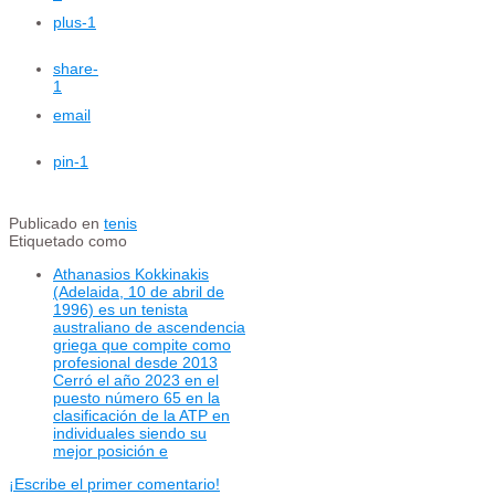
plus
-1
share
-
1
email
pin
-1
Publicado en
tenis
Etiquetado como
Athanasios Kokkinakis
(Adelaida, 10 de abril de
1996) es un tenista
australiano de ascendencia
griega que compite como
profesional desde 2013
Cerró el año 2023 en el
puesto número 65 en la
clasificación de la ATP en
individuales siendo su
mejor posición e
¡Escribe el primer comentario!