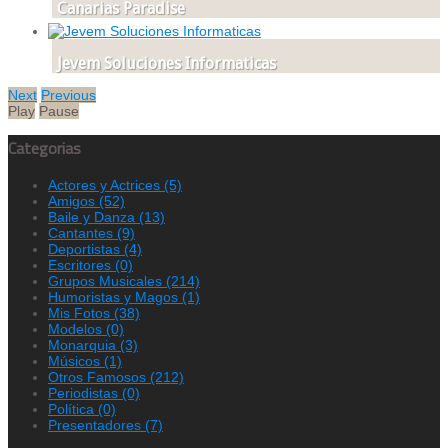
Canarias Paradise
Jevem Soluciones Informaticas
Next
Previous
Play
Pause
Categorias
Actores y Actrices
(5)
Amigos
(52)
Baile y Danza
(13)
Cantantes
(9)
Deportistas
(4)
Escritores
(0)
Grupos Musicales
(214)
Humoristas y Magos
(1)
Mis Fotos
(38)
Modelos
(0)
Monarquia
(3)
Músicos
(1)
Otros Famosos
(212)
Periodistas
(0)
Política
(0)
Presentadores
(7)