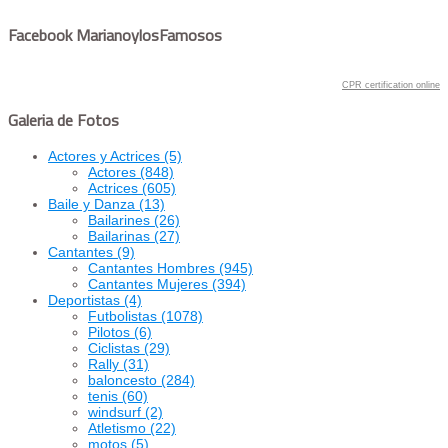
Facebook MarianoylosFamosos
CPR certification online
Galeria de Fotos
Actores y Actrices
(5)
Actores
(848)
Actrices
(605)
Baile y Danza
(13)
Bailarines
(26)
Bailarinas
(27)
Cantantes
(9)
Cantantes Hombres
(945)
Cantantes Mujeres
(394)
Deportistas
(4)
Futbolistas
(1078)
Pilotos
(6)
Ciclistas
(29)
Rally
(31)
baloncesto
(284)
tenis
(60)
windsurf
(2)
Atletismo
(22)
motos
(5)