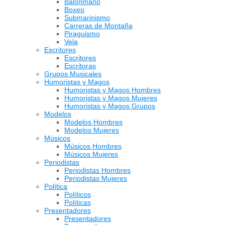
Balonmano
Boxeo
Submarinismo
Carreras de Montaña
Piraguismo
Vela
Escritores
Escritores
Escritoras
Grupos Musicales
Humoristas y Magos
Humoristas y Magos Hombres
Humoristas y Magos Mujeres
Humoristas y Magos Grupos
Modelos
Modelos Hombres
Modelos Mujeres
Músicos
Músicos Hombres
Músicos Mujeres
Periodistas
Periodistas Hombres
Periodistas Mujeres
Política
Políticos
Políticas
Presentadores
Presentadores