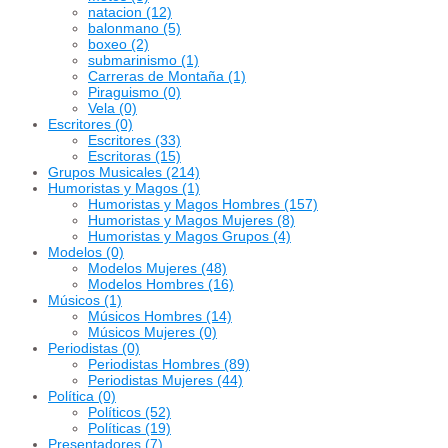
natacion
(12)
balonmano
(5)
boxeo
(2)
submarinismo
(1)
Carreras de Montaña
(1)
Piraguismo
(0)
Vela
(0)
Escritores
(0)
Escritores
(33)
Escritoras
(15)
Grupos Musicales
(214)
Humoristas y Magos
(1)
Humoristas y Magos Hombres
(157)
Humoristas y Magos Mujeres
(8)
Humoristas y Magos Grupos
(4)
Modelos
(0)
Modelos Mujeres
(48)
Modelos Hombres
(16)
Músicos
(1)
Músicos Hombres
(14)
Músicos Mujeres
(0)
Periodistas
(0)
Periodistas Hombres
(89)
Periodistas Mujeres
(44)
Política
(0)
Políticos
(52)
Políticas
(19)
Presentadores
(7)