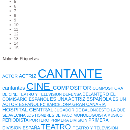
5
6
7
8
9
10
11
12
13
14
15
Nube de Etiquetas
CANTANTE
ACTRIZ
ACTOR
CINE
cantantes
COMPOSITOR
COMPOSITORA
DEFENSA
DELANTERO
EL
DE CINE TEATRO Y TELEVISION
ES UNA ACTRIZ ESPAÑOLA
COMISARIO
ESPAÑOL
ES UN
GRAN CANARIA
ACTOR ESPAÑOL
FC BARCELONA
HOSPITAL CENTRAL
JUGADOR DE BALONCESTO
LA QUE
SE AVECINA
MONOLOGUISTA
LOS HOMBRES DE PACO
MUSICO
PERIODISTA
PORTERO
PRIMERA DIVISION
PRIMERA
TEATRO
DIVISION ESPAÑA
TEATRO Y TELEVISION