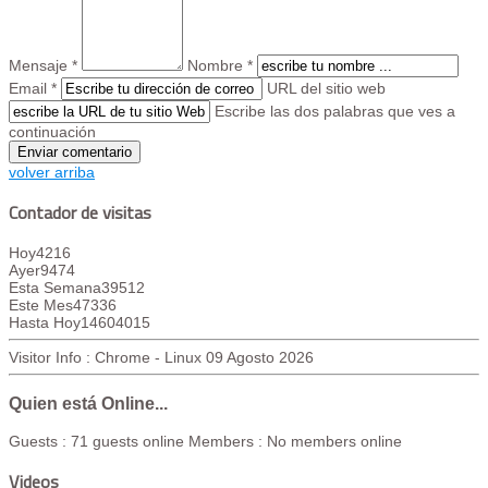
Mensaje *
Nombre *
Email *
URL del sitio web
Escribe las dos palabras que ves a
continuación
volver arriba
Contador de visitas
Hoy
4216
Ayer
9474
Esta Semana
39512
Este Mes
47336
Hasta Hoy
14604015
Visitor Info : Chrome - Linux
09 Agosto 2026
Quien está Online...
Guests : 71 guests online
Members : No members online
Videos